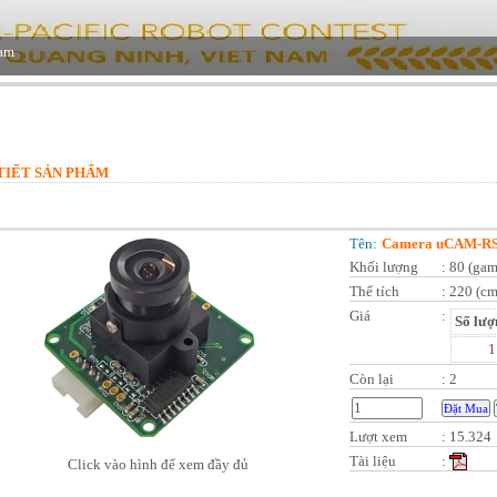
TIẾT SẢN PHẨM
Tên:
Camera uCAM-R
Khối lượng
:
80 (gam
Thể tích
:
220 (cm
Giá
:
Số lượ
1
Còn lại
:
2
Lượt xem
:
15.324
Tài liệu
:
Click vào hình để xem đầy đủ