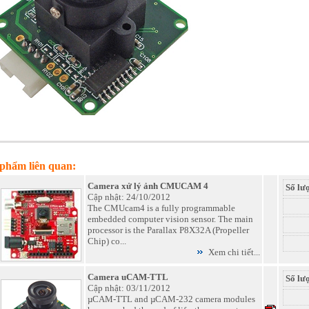
phẩm liên quan:
Camera xử lý ảnh CMUCAM 4
Số lư
Cập nhật: 24/10/2012
The CMUcam4 is a fully programmable
embedded computer vision sensor. The main
processor is the Parallax P8X32A (Propeller
Chip) co...
Xem chi tiết...
Camera uCAM-TTL
Số lư
Cập nhật: 03/11/2012
µCAM-TTL and µCAM-232 camera modules