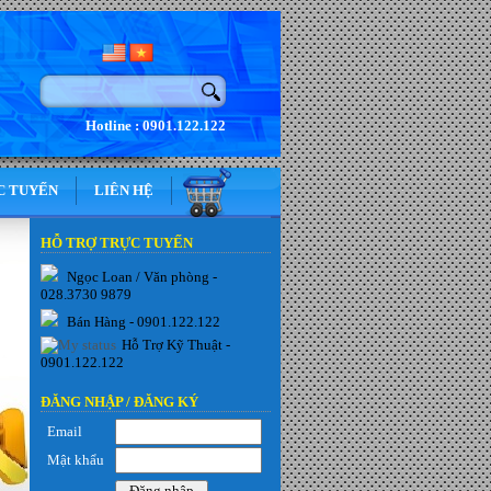
Hotline : 0901.122.122
C TUYẾN
LIÊN HỆ
HỖ TRỢ TRỰC TUYẾN
Ngọc Loan / Văn phòng -
028.3730 9879
Bán Hàng - 0901.122.122
Hỗ Trợ Kỹ Thuật -
0901.122.122
ĐĂNG NHẬP /
ĐĂNG KÝ
Email
Mật khẩu