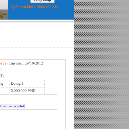
Quên mật khẩu. Nhấn vào đây
S232
(
Cập nhật: 29/10/2012
)
)
3)
ng
Đơn giá
5.000.000 VND