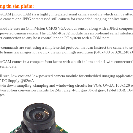
ng tin sản phẩm:
uCAM (microCAM) is a highly integrated serial camera module which can be attach
o camera or a JPEG compressed still camera for embedded imaging applications.
 module uses an OmniVision CMOS VGA colour sensor along with a JPEG compressio
powered camera system. The uCAM-RS232 module has an on-board serial interface (R
ct connection to any host controller or a PC system with a COM port.
 commands are sent using a simple serial protocol that can instruct the camera to 
le frame raw images for a quick viewing or high resolution (640x480 or 320x240) 
uCAM comes in a compact form factor with a built in lens and a 4-wire connector t
serial data.
l size, low cost and low powered camera module for embedded imaging applicatio
V DC Supply @62mA.
lt-in down sampling, clamping and windowing circuits for VGA, QVGA, 160x120 or
t-in colour conversion circuits for 2-bit gray, 4-bit gray, 8-bit gray, 12-bit RGB, 
ges.