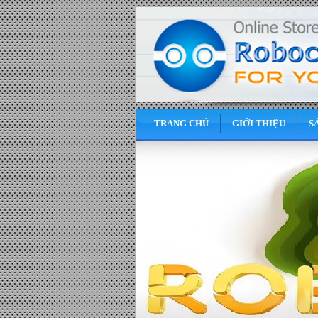
TRANG CHỦ
GIỚI THIỆU
S
0
VND
Động cơ Servo có bộ giảm tốc