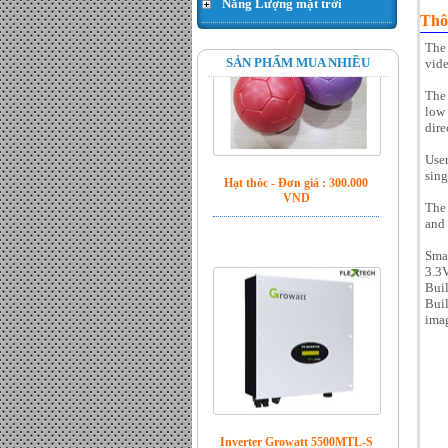
Năng Lượng mặt trời
Thô
The 
Hạt thóc - Đơn giá : 300.000
SẢN PHẨM MUA NHIỀU
vide
VND
The
low 
dire
User
sing
The 
and 
Smal
3.3
Bui
Buil
Inverter Growatt 5500MTL-S
ima
công suất 5.5kw - Đơn giá :
LiÃªn há»‡