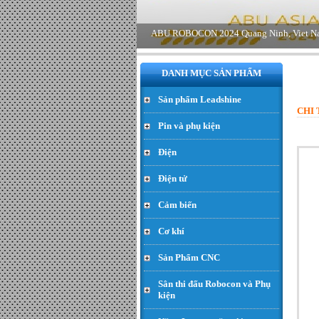
rời loại 60W - Đơn giá : 650.000
VND
DANH MỤC SẢN PHẨM
Sản phẩm Leadshine
CHI 
Pin và phụ kiện
Điện
Động cơ Planet 24V 60w
Điện tử
468rpm encoder 13ppr - Đơn
giá : LiÃªn há»‡
Cảm biến
Cơ khí
Sản Phẩm CNC
Sân thi đấu Robocon và Phụ
kiện