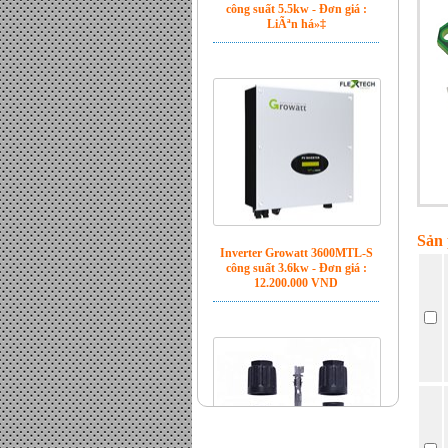
Inverter Growatt 3600MTL-S
công suất 3.6kw - Đơn giá :
12.200.000 VND
Sản 
Jack MC4 đầu bấm chính hãng
- Đơn giá : LiÃªn há»‡