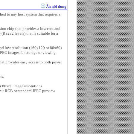
Ẩn nội dung
ed to any host system that requires a
n chip that provides a low cost and
S232 levels) that is suitable for a
send low resolution (160x120 or 80x60)
JPEG images for storage or viewing.
hat provides easy access to both power
ns.
 80x60 image resolutions.
16-bit RGB or standard JPEG preview