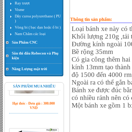
Động cơ Planet 24V 60w
Ray trượt
468rpm encoder 13ppr - Đơn
Visme
giá : LiÃªn há»‡
Dây curoa polyurethane ( PU
Thông tin sản phẩm:
)
Vòng bi ( bạc dạn hoặc ổ bi )
Loại bánh xe này có 
Nam Châm các loại
Khối lượng
21
0g ,tải
Sản Phẩm CNC
Đường kính ngoài 1
Bề rộng 35mm
Sân thi đấu Robocon và Phụ
kiện
Có gia công thêm hai
kính 13mm tạo thành 
Năng Lượng mặt trời
độ 1500 đến 4000 rmp 
Hạt thóc - Đơn giá : 300.000
Ngoài ra có thể gắn b
VND
SẢN PHẨM MUA NHIỀU
Bánh xe được đúc bằn
có nhiều rảnh nên có
M
ột b
ánh xe g
ồm 1 b