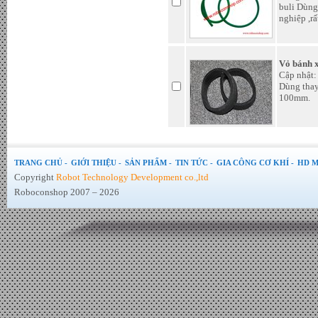
buli Dùng
nghiệp ,rấ
Vỏ bánh 
Cập nhật:
Dùng thay
100mm.
Tấm Pin mặt trời 370W Mono
TRANG CHỦ -
GIỚI THIỆU -
SẢN PHẨM -
TIN TỨC -
GIA CÔNG CƠ KHÍ -
HD M
PERC chính hãng JA Sollar -
Đơn giá : LiÃªn há»‡
Copyright
Robot Technology Development co.,ltd
Roboconshop 2007 – 2026