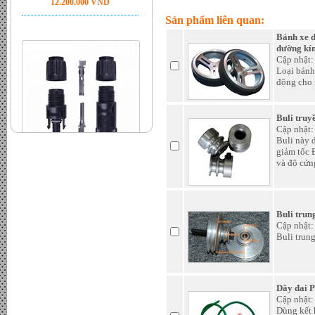
Sản phẩm liên quan:
Bánh xe d
đường kí
Cập nhật:
Loại bánh
động cho 
Jack MC4 đầu bấm chính hãng
- Đơn giá : LiÃªn há»‡
Buli truy
Cập nhật:
Buli này 
giảm tốc 
và độ cứn
Buli trun
Cập nhật:
Buli trun
Bộ hòa lưới Inverter Sofar 6kw
Dây đai 
- Đơn giá : LiÃªn há»‡
Cập nhật:
Dùng kết 