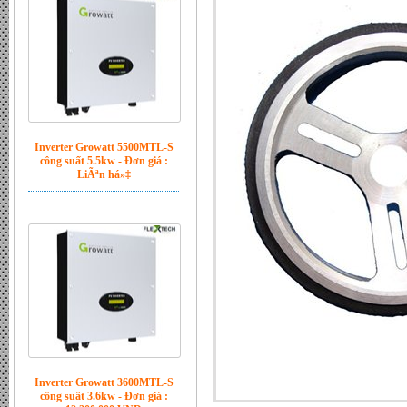
Inverter Growatt 5500MTL-S
công suất 5.5kw - Đơn giá :
LiÃªn há»‡
Inverter Growatt 3600MTL-S
công suất 3.6kw - Đơn giá :
12.200.000 VND