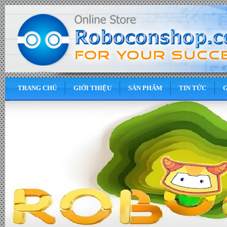
TRANG CHỦ
GIỚI THIỆU
SẢN PHẨM
TIN TỨC
G
0
VND