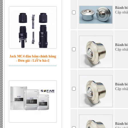
Bánh bi
Cập nhậ
Jack MC4 đầu bấm chính hãng
- Đơn giá : LiÃªn há»‡
Bánh bi
Cập nhậ
Bánh bi
Cập nhậ
Bộ hòa lưới Inverter Sofar 6kw
- Đơn giá : LiÃªn há»‡
Bánh bi