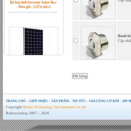
Cập nhậ
Bánh bi
Cập nhậ
Tấm Pin mặt trời 370W Mono
PERC chính hãng JA Sollar -
Đơn giá : LiÃªn há»‡
TRANG CHỦ -
GIỚI THIỆU -
SẢN PHẨM -
TIN TỨC -
GIA CÔNG CƠ KHÍ -
HD M
Copyright
Robot Technology Development co.,ltd
Roboconshop 2007 – 2026
Bánh xe Omni nhựa 51mm -