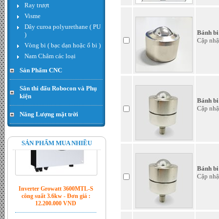
Ray trượt
Visme
Inverter Growatt 5500MTL-S
Dây curoa polyurethane ( PU
công suất 5.5kw - Đơn giá :
Bánh bi
)
LiÃªn há»‡
Cập nhậ
Vòng bi ( bạc dạn hoặc ổ bi )
Nam Châm các loại
Sản Phẩm CNC
Sân thi đấu Robocon và Phụ
kiện
Bánh bi
Cập nhậ
Năng Lượng mặt trời
SẢN PHẨM MUA NHIỀU
Inverter Growatt 3600MTL-S
công suất 3.6kw - Đơn giá :
12.200.000 VND
Bánh bi
Cập nhậ