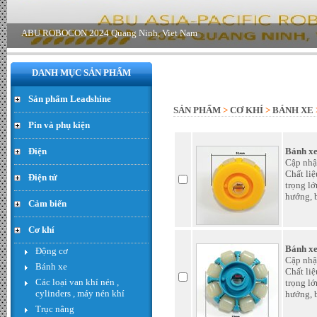
giá : LiÃªn há»‡
DANH MỤC SẢN PHẨM
Sản phẩm Leadshine
SẢN PHẨM
>
CƠ KHÍ
>
BÁNH XE
Pin và phụ kiện
Điện
Bánh x
Cập nhậ
Hạt thóc - Đơn giá : 300.000
VND
Chất liệ
Điện tử
trọng lớ
hướng, 
Cảm biến
Cơ khí
Bánh x
Động cơ
Cập nhậ
Bánh xe
Chất liệ
Các loại van khí nén ,
trọng lớ
cylinders , máy nén khí
hướng, 
Trục nâng