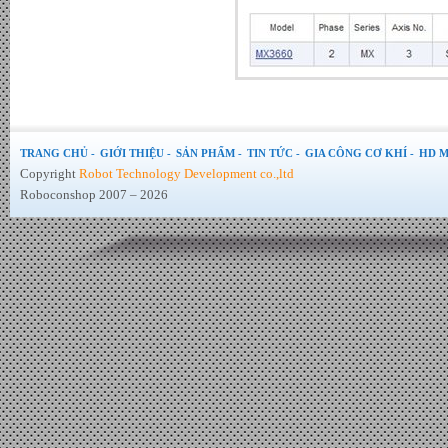
Tấm Pin mặt trời 370W Mono
PERC chính hãng JA Sollar -
Đơn giá : LiÃªn há»‡
TRANG CHỦ -
GIỚI THIỆU -
SẢN PHẨM -
TIN TỨC -
GIA CÔNG CƠ KHÍ -
HD M
Copyright
Robot Technology Development co.,ltd
Roboconshop 2007 – 2026
Bánh xe Omni nhựa 51mm -
Đơn giá : 35.000 VND