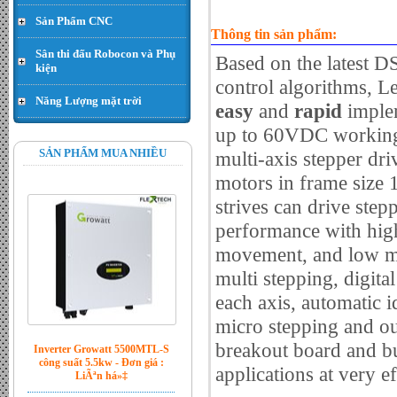
Sản Phẩm CNC
Thông tin sản phẩm:
Sân thi đấu Robocon và Phụ
Based on the latest 
kiện
control algorithms, L
Năng Lượng mặt trời
easy
and
rapid
imple
Hạt thóc - Đơn giá : 300.000
VND
up to 60VDC working 
SẢN PHẨM MUA NHIỀU
multi-axis stepper dri
motors in frame size 
strives can drive step
performance with high
movement, and low mot
multi stepping, digita
each axis, automatic i
micro stepping and ou
Inverter Growatt 5500MTL-S
breakout board and bu
công suất 5.5kw - Đơn giá :
LiÃªn há»‡
applications at very ef