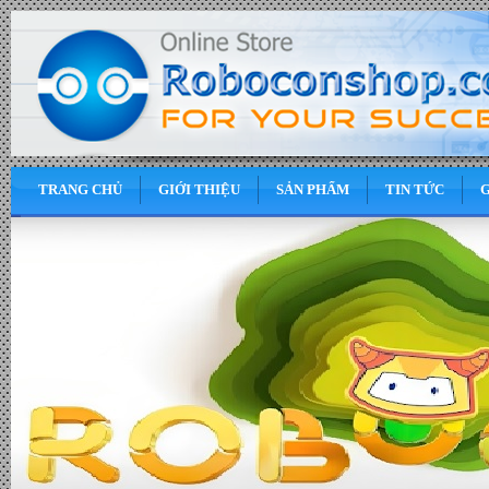
TRANG CHỦ
GIỚI THIỆU
SẢN PHẨM
TIN TỨC
G
0
VND