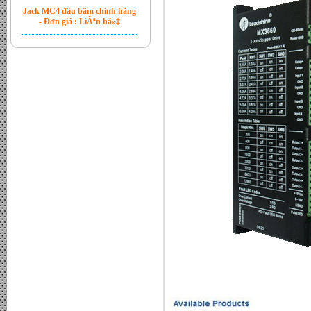
Jack MC4 đầu bấm chính hãng
- Đơn giá : LiÃªn há»‡
Bộ hòa lưới Inverter Sofar 6kw
- Đơn giá : LiÃªn há»‡