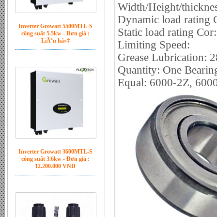
Width/Height/thickn
Dynamic load rating 
Inverter Growatt 5500MTL-S
Static load rating Cor
công suất 5.5kw - Đơn giá :
LiÃªn há»‡
Limiting Speed:
Grease Lubrication:
Quantity: One Beari
Equal: 6000-2Z, 600
Inverter Growatt 3600MTL-S
công suất 3.6kw - Đơn giá :
12.200.000 VND