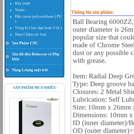
Ray trượt
giá : LiÃªn há»‡
Visme
Thông tin sản phẩm:
Dây curoa polyurethane ( PU
Ball Bearing 6000ZZ,
)
Vòng bi ( bạc dạn hoặc ổ bi )
outer diameter is 26
Nam Châm các loại
popular size that cou
Sản Phẩm CNC
made of Chrome Steel,
dust or any possible 
Sân thi đấu Robocon và Phụ
kiện
with grease.
Năng Lượng mặt trời
Hạt thóc - Đơn giá : 300.000
Item: Radial Deep Gr
VND
Type: Deep groove ba
SẢN PHẨM MUA NHIỀU
Closures: 2 Metal Shi
Lubrication: Self Lub
Size: 10mm x 26mm
Dimensions: 10mm x
ID (inner diameter)
OD (outer diameter