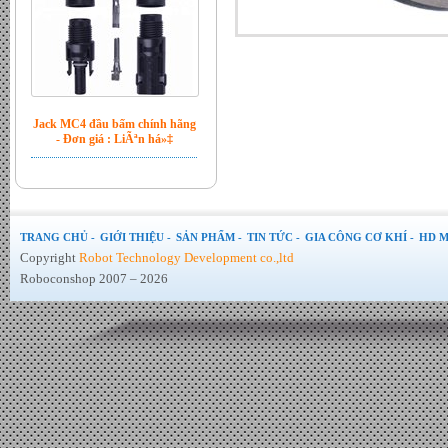
Jack MC4 đầu bấm chính hãng
- Đơn giá : LiÃªn há»‡
TRANG CHỦ -
GIỚI THIỆU -
SẢN PHẨM -
TIN TỨC -
GIA CÔNG CƠ KHÍ -
HD M
Copyright
Robot Technology Development co.,ltd
Roboconshop 2007 – 2026
Bộ hòa lưới Inverter Sofar 6kw
- Đơn giá : LiÃªn há»‡