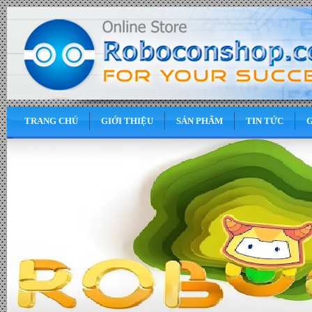
TRANG CHỦ
GIỚI THIỆU
SẢN PHẨM
TIN TỨC
G
0
VND