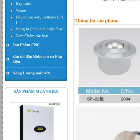
Ray trượt
giá : LiÃªn há»‡
Visme
Dây curoa polyurethane ( PU
Thông tin sản phẩm:
)
Vòng bi ( bạc dạn hoặc ổ bi )
Nam Châm các loại
Sản Phẩm CNC
Sân thi đấu Robocon và Phụ
kiện
Năng Lượng mặt trời
Hạt thóc - Đơn giá : 300.000
VND
SẢN PHẨM MUA NHIỀU