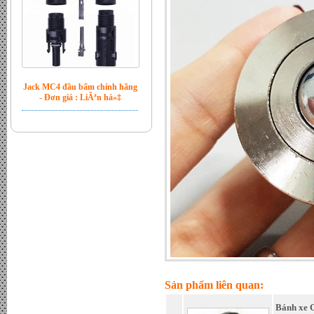
Jack MC4 đầu bấm chính hãng
- Đơn giá : LiÃªn há»‡
Bộ hòa lưới Inverter Sofar 6kw
- Đơn giá : LiÃªn há»‡
Sản phẩm liên quan:
Bánh xe 