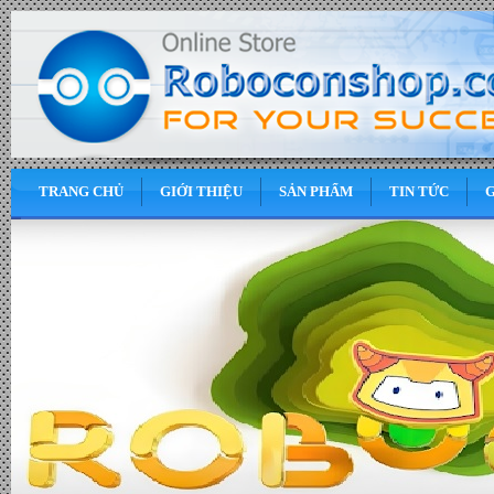
TRANG CHỦ
GIỚI THIỆU
SẢN PHẨM
TIN TỨC
G
0
VND