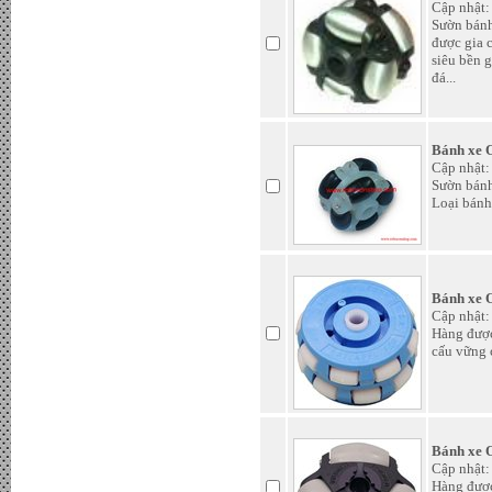
Cập nhật:
Sườn bánh
được gia 
siêu bền 
đá...
Bánh xe 
Cập nhật:
Sườn bánh
Loại bánh
Tấm Pin mặt trời 370W Mono
PERC chính hãng JA Sollar -
Đơn giá : LiÃªn há»‡
Bánh xe 
Cập nhật:
Hàng được
cấu vững c
Bánh xe 
Cập nhật:
Hàng được