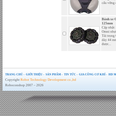
Bánh xe Omni nhựa 51mm -
cấu vững c
Đơn giá : 35.000 VND
Bánh xe 
125mm
Cập nhật:
Omni nhựa 
Tải trọng
dày 44 mm
được...
Shagai-Robocon 2019 - Đơn giá
: LiÃªn há»‡
TRANG CHỦ -
GIỚI THIỆU -
SẢN PHẨM -
TIN TỨC -
GIA CÔNG CƠ KHÍ -
HD M
Copyright
Robot Technology Development co.,ltd
Roboconshop 2007 – 2026