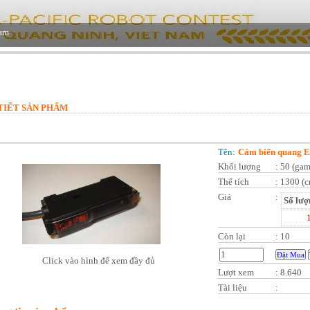
TIẾT SẢN PHẨM
Tên:
Cảm biến quang 
Khối lượng
:
50 (gam
Thể tích
:
1300 (
Giá
:
Số lượ
Còn lại
:
10
Click vào hình để xem đầy đủ
Lượt xem
:
8.640
Tài liệu
: