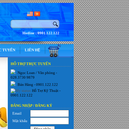
Hotline : 0901.122.122
C TUYẾN
LIÊN HỆ
HỖ TRỢ TRỰC TUYẾN
Ngọc Loan / Văn phòng -
028.3730 9879
Bán Hàng - 0901.122.122
Hỗ Trợ Kỹ Thuật -
0901.122.122
ĐĂNG NHẬP /
ĐĂNG KÝ
Email
Mật khẩu