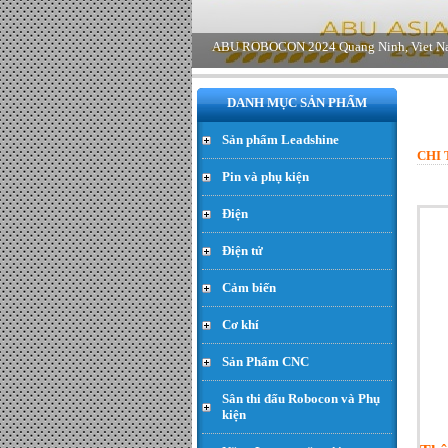
DANH MỤC SẢN PHẨM
Sản phẩm Leadshine
CHI 
Pin và phụ kiện
Động cơ Planet 24V 60w
Điện
468rpm encoder 13ppr - Đơn
giá : LiÃªn há»‡
Điện tử
Cảm biến
Cơ khí
Sản Phẩm CNC
Sân thi đấu Robocon và Phụ
kiện