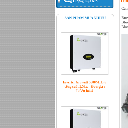
Thô
Năng Lượng mặt trời
Hạt thóc - Đơn giá : 300.000
VND
Cảm
Bro
SẢN PHẨM MUA NHIỀU
Blu
Blac
Inverter Growatt 5500MTL-S
công suất 5.5kw - Đơn giá :
LiÃªn há»‡