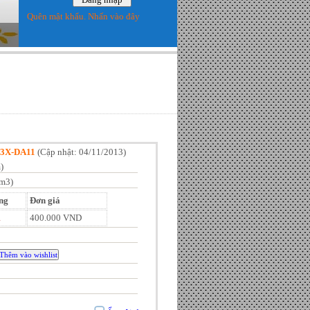
Quên mật khẩu. Nhấn vào đây
E3X-DA11
(
Cập nhật: 04/11/2013
)
)
cm3)
ng
Đơn giá
1
400.000 VND