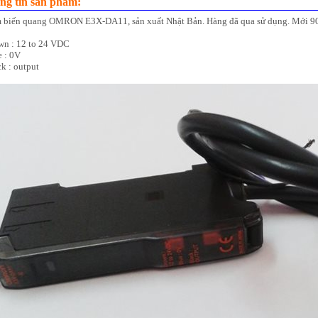
ng tin sản phẩm:
 biến quang OMRON E3X-DA11, sản xuất Nhật Bản. Hàng đã qua sử dụng. Mới 
wn : 12 to 24 VDC
e : 0V
k : output