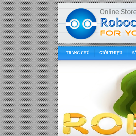
TRANG CHỦ
GIỚI THIỆU
S
0
VND
Động cơ Servo có bộ giảm tốc
rời loại 60W - Đơn giá : 650.000
VND