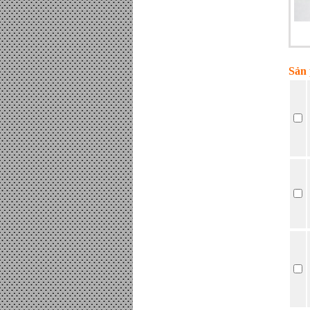
Sản 
Bộ hòa lưới Inverter Sofar 6kw
- Đơn giá : LiÃªn há»‡
Tấm Pin mặt trời 370W Mono
PERC chính hãng JA Sollar -
Đơn giá : LiÃªn há»‡