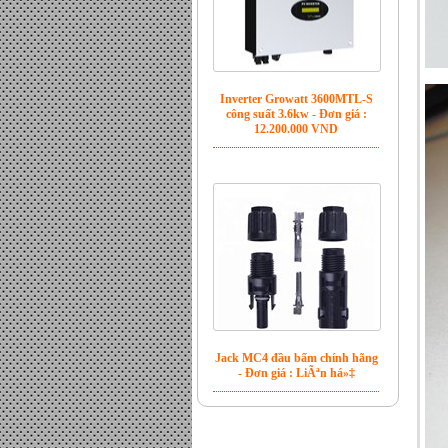
Inverter Growatt 3600MTL-S
công suất 3.6kw - Đơn giá :
12.200.000 VND
Jack MC4 đầu bấm chính hãng
- Đơn giá : LiÃªn há»‡