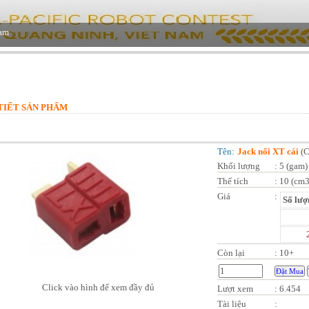
TIẾT SẢN PHẨM
Tên:
Jack nối XT cái
(
C
Khối lượng
:
5 (gam)
Thể tích
:
10 (cm3
Giá
:
Số lượ
Còn lại
:
10+
Click vào hình để xem đầy đủ
Lượt xem
:
6.454
Tài liệu
: