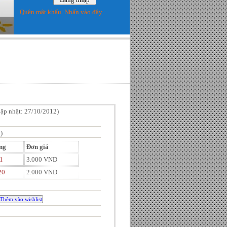
Quên mật khẩu. Nhấn vào đây
ập nhật: 27/10/2012
)
)
ng
Đơn giá
1
3.000 VND
20
2.000 VND