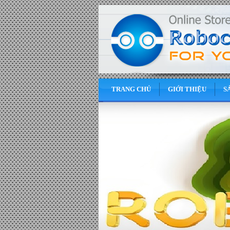
TRANG CHỦ
GIỚI THIỆU
S
0
VND