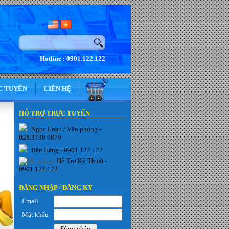
Hotline : 0901.122.122
C TUYẾN
LIÊN HỆ
HỖ TRỢ TRỰC TUYẾN
Ngọc Loan / Văn phòng -
028.3730 9879
Bán Hàng - 0901.122.122
Hỗ Trợ Kỹ Thuật -
0901.122.122
ĐĂNG NHẬP /
ĐĂNG KÝ
Email
Mật khẩu