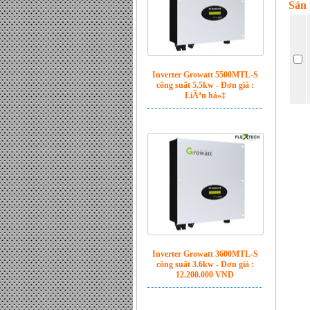
công suất 5.5kw - Đơn giá :
Sản 
LiÃªn há»‡
Inverter Growatt 3600MTL-S
công suất 3.6kw - Đơn giá :
12.200.000 VND