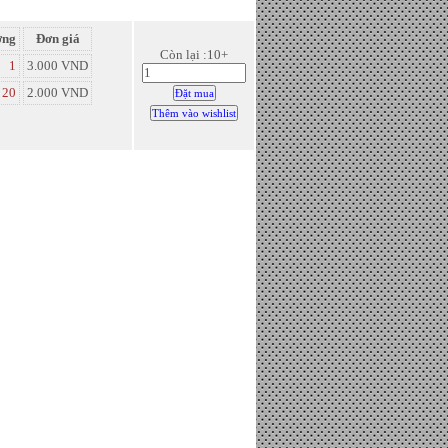
ợng
Đơn giá
Còn lại :10+
1
3.000 VND
20
2.000 VND