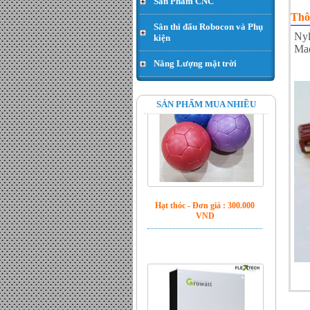
Sản Phẩm CNC
Thô
Sân thi đấu Robocon và Phụ
Nyl
kiện
Mad
Năng Lượng mặt trời
SẢN PHẨM MUA NHIỀU
Hạt thóc - Đơn giá : 300.000
VND
Inverter Growatt 5500MTL-S