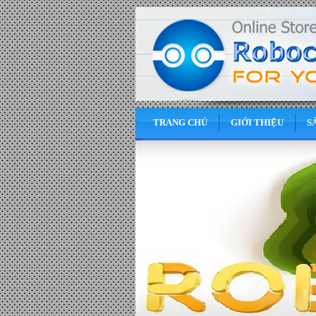
TRANG CHỦ
GIỚI THIỆU
S
0
VND