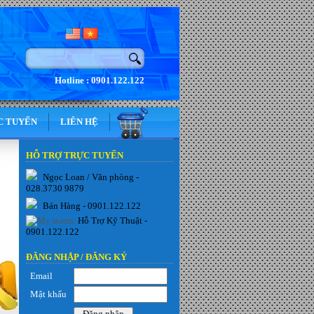
Hotline : 0901.122.122
C TUYẾN
LIÊN HỆ
HỖ TRỢ TRỰC TUYẾN
Ngọc Loan / Văn phòng -
028.3730 9879
Bán Hàng - 0901.122.122
Hỗ Trợ Kỹ Thuật -
0901.122.122
ĐĂNG NHẬP /
ĐĂNG KÝ
Email
Mật khẩu