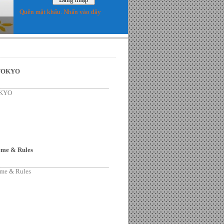
Quên mật khẩu. Nhấn vào đây
 TOKYO
OKYO
me & Rules
me & Rules