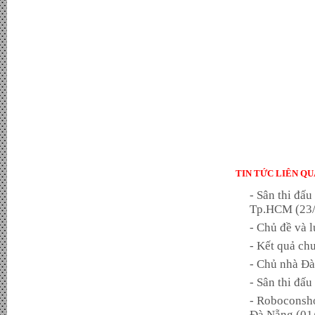
TIN TỨC LIÊN QU
- Sân thi đấ
Tp.HCM (23/
- Chủ đề và 
- Kết quả c
- Chủ nhà Đ
- Sân thi đấ
- Roboconsho
Đà Nẵng (01