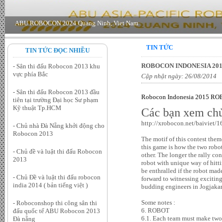
TIN TỨC
TIN TỨC ĐỌC NHIỀU
ROBOCON INDONESIA 20
- Sân thi đấu Robocon 2013 khu
vực phía Bắc
Cập nhật ngày: 26/08/2014
- Sân thi đấu Robocon 2013 đầu
Robocon Indonesia 2015
tiên tại trường Đại học Sư phạm
Kỹ thuật Tp.HCM
Các bạn xem chủ 
http://xrobocon.net/baiviet
- Chủ nhà Đà Nẵng khởi động cho
Robocon 2013
The motif of this contest the
this game is how the two robot
- Chủ đề và luật thi đấu Robocon
other. The longer the rally c
2013
robot with unique way of hitti
be enthralled if the robot ma
- Chủ Đề và luật thi đấu robocon
forward to witnessing excitin
india 2014 ( bản tiếng việt )
budding engineers in Jogjakar
Some notes :
- Roboconshop thi công sân thi
6. ROBOT
đấu quốc tế ABU Robocon 2013
6.1. Each team must make two
Đà nẵng