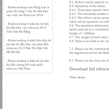
6.2. Robots can be manual or 
6.4. Operation of the robots
- Roboconshop.com đồng loạt ra
6.4.1. Team must operate their 
quân thi công 3 sân thi đấu khu
6.4.2. The maximum number of
vực cuộc thi Robocon 2014
6.4.3. The robots can be opera
robot can be operated via cabl
- Roboconshop 4 năm tài trợ sân
6.6. The maximum dimension o
thi đấu khu vực robocon 2013
racket must fit in a cylindric
Tiên Sơn Đà Nẵng
height of 1,500mm.
6.7. The weight of each robot
- Roboconshop 4 năm liên tiếp tài
6.8. There is no limit in the n
trợ sân thi đấu khu vực phía Bắc
robocon 2013 Nhà Thi Đấu Tây
7.1. Please use the commercia
Hồ Hà Nội
the regulations set by the Ba
8.1. Please use the class one 
- Roboconshop 4 năm tài trợ sân
thi đấu chung kết toàn quốc
Download full robocon
robocon Việt Nam
Video demo