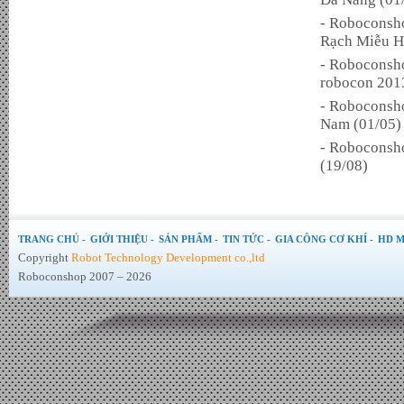
- Roboconsho
Rạch Miễu H
- Roboconshop
robocon 201
- Roboconsho
Nam (01/05)
- Roboconsho
(19/08)
TRANG CHỦ -
GIỚI THIỆU -
SẢN PHẨM -
TIN TỨC -
GIA CÔNG CƠ KHÍ -
HD M
Copyright
Robot Technology Development co.,ltd
Roboconshop 2007 – 2026