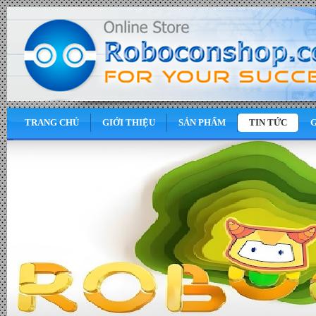
TRANG CHỦ
GIỚI THIỆU
SẢN PHẨM
TIN TỨC
G
0
VND