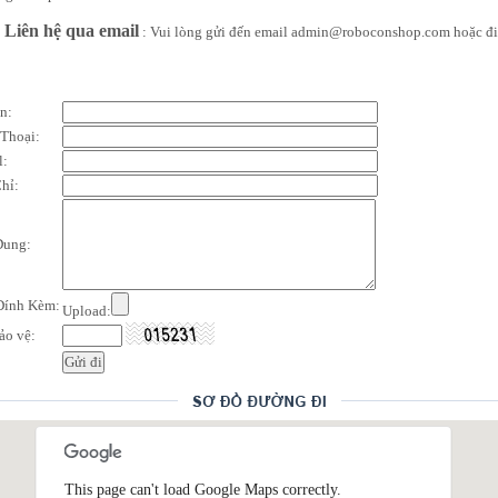
: Liên hệ qua email
: Vui lòng gửi đến email admin@roboconshop.com hoặc điề
n:
 Thoại:
l:
hỉ:
Dung:
 Đính Kèm:
Upload:
ảo vệ:
This page can't load Google Maps correctly.