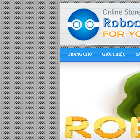
TRANG CHỦ
GIỚI THIỆU
S
0
VND