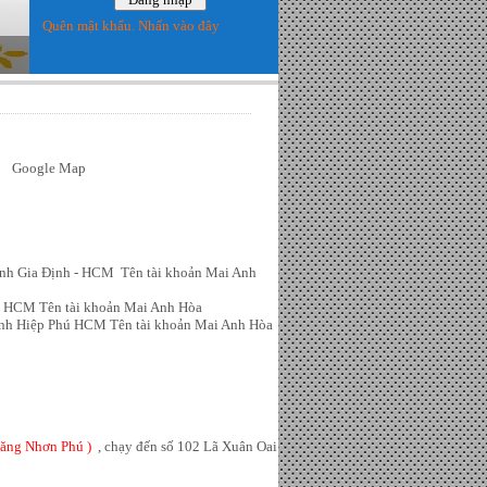
Quên mật khẩu. Nhấn vào đây
CM
Google Map
h Gia Định - HCM Tên tài khoản Mai Anh
0 HCM
Tên tài khoản Mai Anh Hòa
ánh Hiệp Phú HCM
Tên tài khoản Mai Anh Hòa
Tăng Nhơn Phú )
, chạy đến số 102 Lã Xuân Oai