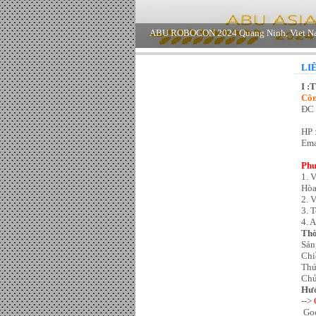
LI
I :
Côn
ĐC 
HP 
Ema
Phư
1. 
Hò
2. 
3. 
4
. 
Thờ
Sán
Chi
Thứ
Chủ 
Hướ
-->
Go