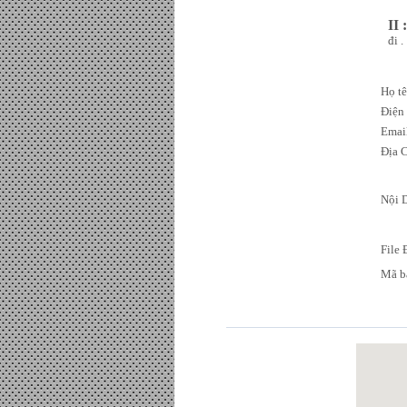
II 
đi .
Họ tê
Điện
Emai
Địa C
Nội 
File
Mã b