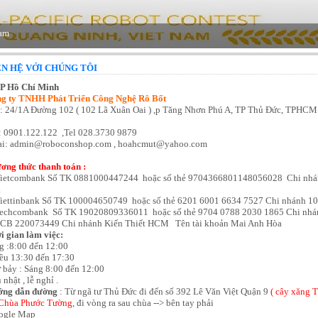
ÊN HỆ VỚI CHÚNG TÔI
TP Hồ Chí Minh
g ty TNHH Phát Triển Công Nghệ Rô Bốt
: 24/1A Đường 102 ( 102 Lã Xuân Oai ) ,p Tăng Nhơn Phú A, TP Thủ Đức, TPH
: 0901.122.122 ,Tel 028.3730 9879
i: admin@roboconshop.com , hoahcmut@yahoo.com
ơng thức thanh toán :
Vietcombank Số TK 0881000447244 hoặc số thẻ 9704366801148056028 Chi nhán
a
Viettinbank Số TK 100004650749 hoặc số thẻ 6201 6001 6634 7527
Chi nhánh 1
Techcombank Số TK 19020809336011 hoặc số thẻ 9704 0788 2030 1865 Chi nh
ACB 220073449
Chi nhánh Kiến Thiết HCM
Tên tài khoản Mai Anh Hòa
i gian làm việc:
g :8:00 đến 12:00
ều 13:30 đến 17:30
 bảy : Sáng 8:00 đến 12:00
nhật , lễ nghỉ .
ng dẫn đường
: Từ ngã tư Thủ Đức đi đến số 392 Lê Văn Việt Quận 9
( cây xăng 
Chùa Phước Tường
, đi vòng ra sau chùa --> bên tay phải
ogle Map