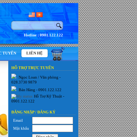
Hotline : 0901.122.122
C TUYẾN
LIÊN HỆ
HỖ TRỢ TRỰC TUYẾN
Ngọc Loan / Văn phòng -
028.3730 9879
Bán Hàng - 0901.122.122
Hỗ Trợ Kỹ Thuật -
0901.122.122
ĐĂNG NHẬP /
ĐĂNG KÝ
Email
Mật khẩu